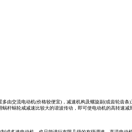
置多由交流电动机
(
价格较便宜
)
，减速机构及螺旋副
(
或齿轮齿条
)
用蜗杆蜗轮咸减速比较大的谐波传动，即可使电动机的高转速减
使制成多速电动机，也只能进行有限几级的有级调速。直流电动