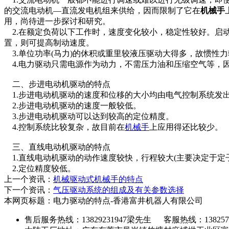
的交流电动机—直流发电机组来供给，因而限制了它在
机械手
用，尚待进一步探讨和研究。
2.
在额定负荷以下工作时，速度变化较小，稳定性较好。启
置，则可提高制动速度。
3.
单位功率
(
马力
)
的休积或重里较液压驱动大得多，故惯性力
4.
电力驱动只需电源作为动力，不需压力油和压缩空气等，
二、
步进电动机驱动的特点
1.
步进电动机驱动的速度和位移的大小均由电气控制系统发
2.
步进电动机驱动的速度一般较低。
3.
步进电动机驱动可以达到较高的定位精度。
4.
控制系统比较复杂，故目前在
机械手
上应用得还比较少。
三、
直线电动机驱动的特点
1.
直线电动机驱动的动作速度较快，行程较大
(
主要决定于定
2.
定位精
度较低。
上一个资讯：
机械驱动式机械手的特点
下一个资讯：
气压驱动系统的组成及有关参数选择
本网页标题：电力驱动的特点-香港富井机器人有限公司
售后服务热线：13829231947梁先生 客服热线：1382573792